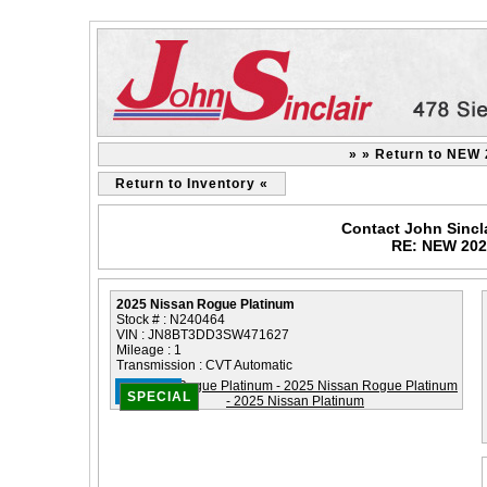
» » Return to NEW 
Return to Inventory «
Contact John Sincl
RE: NEW 202
2025 Nissan Rogue Platinum
Stock # : N240464
VIN : JN8BT3DD3SW471627
Mileage : 1
Transmission : CVT Automatic
- NEW -
SPECIAL