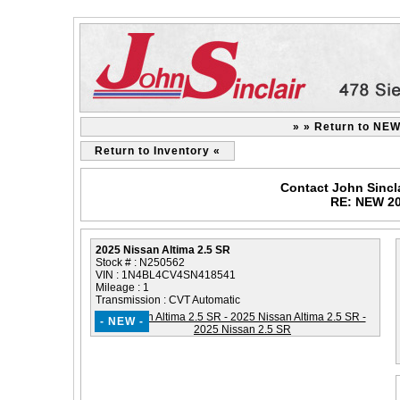
» » Return to NEW
Return to Inventory «
Contact John Sincl
RE: NEW 20
2025 Nissan Altima 2.5 SR
Stock # : N250562
VIN : 1N4BL4CV4SN418541
Mileage : 1
Transmission : CVT Automatic
- NEW -