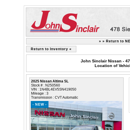
» » Return to N
Return to Inventory «
John Sinclair Nissan - 4
Location of Vehic
2025 Nissan Altima SL
Stock # : N250560
VIN : 1N4BL4EV5SN419050
Mileage : 3
Transmission : CVT Automatic
- NEW -